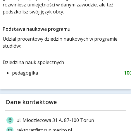
rozwiniesz umiejętności w danym zawodzie, ale też
podszkolisz swój język obcy.
Podstawa naukowa programu
Udział procentowy dziedzin naukowych w programie
studiów:
Dziedzina nauk społecznych
pedagogika
10
Dane kontaktowe
ul. Młodzieżowa 31 A, 87-100 Toruń
rektorat@torun.merito.pl