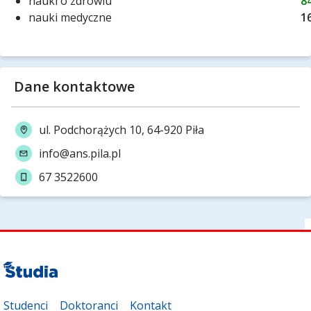
nauki o zdrowiu
8
nauki medyczne
1
Dane kontaktowe
ul. Podchorążych 10, 64-920 Piła
info@ans.pila.pl
67 3522600
Studenci
Doktoranci
Kontakt