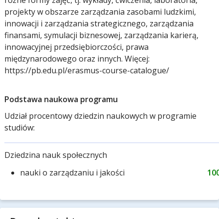
różne formy zajęć, tj. wykłady, ćwiczenia, laboratoria,
projekty w obszarze zarządzania zasobami ludzkimi,
innowacji i zarządzania strategicznego, zarządzania
finansami, symulacji biznesowej, zarządzania karierą,
innowacyjnej przedsiębiorczości, prawa
międzynarodowego oraz innych. Więcej:
https://pb.edu.pl/erasmus-course-catalogue/
Podstawa naukowa programu
Udział procentowy dziedzin naukowych w programie
studiów:
Dziedzina nauk społecznych
nauki o zarządzaniu i jakości
10