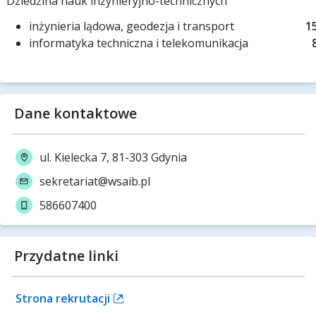
Dziedzina nauk inżynieryjno-technicznych
inżynieria lądowa, geodezja i transport
1
informatyka techniczna i telekomunikacja
Dane kontaktowe
ul. Kielecka 7, 81-303 Gdynia
sekretariat@wsaib.pl
586607400
Przydatne linki
Strona rekrutacji