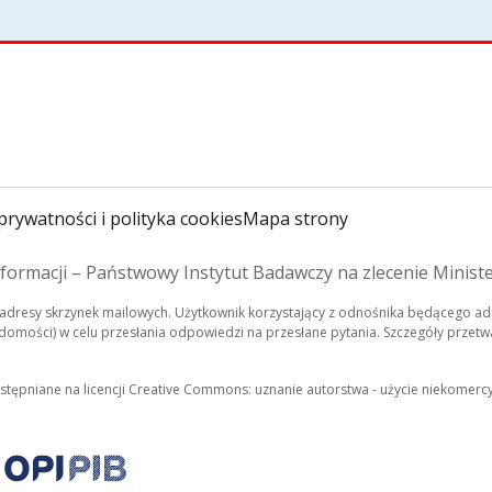
prywatności i polityka cookies
Mapa strony
formacji – Państwowy Instytut Badawczy na zlecenie Minist
dresy skrzynek mailowych. Użytkownik korzystający z odnośnika będącego adr
mości) w celu przesłania odpowiedzi na przesłane pytania. Szczegóły przetwa
ostępniane na licencji Creative Commons: uznanie autorstwa - użycie niekomerc