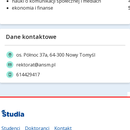
nauki o komunikacji społecznej i mediach
ekonomia i finanse
Dane kontaktowe
os. Północ 37a, 64-300 Nowy Tomyśl
rektorat@ansm.pl
614429417
Studenci
Doktoranci
Kontakt