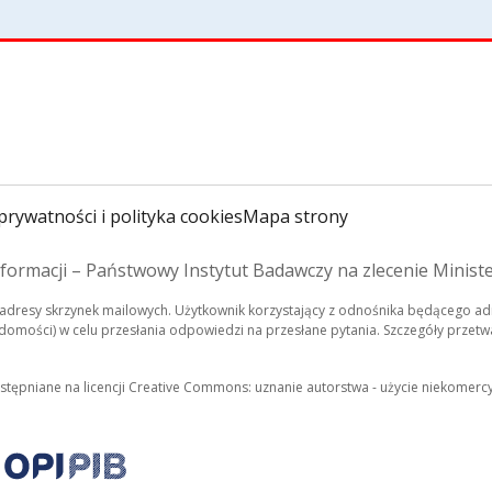
prywatności i polityka cookies
Mapa strony
formacji – Państwowy Instytut Badawczy na zlecenie Minist
dresy skrzynek mailowych. Użytkownik korzystający z odnośnika będącego adr
mości) w celu przesłania odpowiedzi na przesłane pytania. Szczegóły przetwa
ostępniane na licencji Creative Commons: uznanie autorstwa - użycie niekomerc