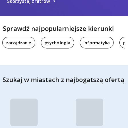
Skorzystaj z filtrów
Sprawdź najpopularniejsze kierunki
zarządzanie
psychologia
informatyka
pi
Szukaj w miastach z najbogatszą ofertą