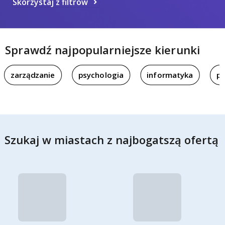
Skorzystaj z filtrów
Sprawdź najpopularniejsze kierunki
zarządzanie
psychologia
informatyka
pi
Szukaj w miastach z najbogatszą ofertą