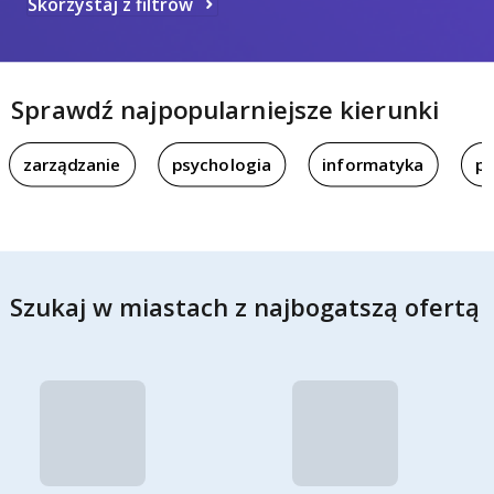
Skorzystaj z filtrów
Sprawdź najpopularniejsze kierunki
zarządzanie
psychologia
informatyka
pi
Szukaj w miastach z najbogatszą ofertą