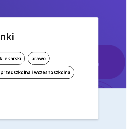
nki
k lekarski
prawo
przedszkolna i wczesnoszkolna