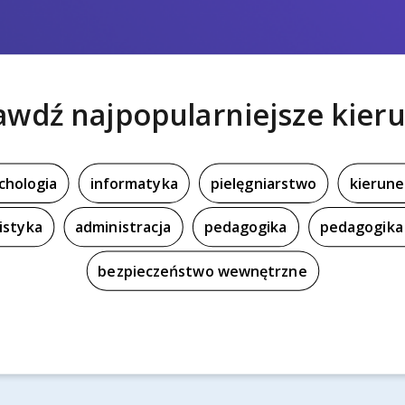
awdź najpopularniejsze kieru
chologia
informatyka
pielęgniarstwo
kierune
istyka
administracja
pedagogika
pedagogika 
bezpieczeństwo wewnętrzne