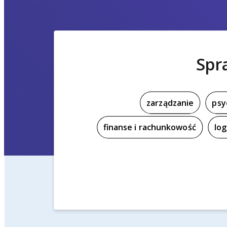
Spr
zarządzanie
psy
finanse i rachunkowość
log