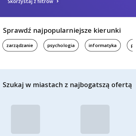
Skorzystaj z filtrów
Sprawdź najpopularniejsze kierunki
zarządzanie
psychologia
informatyka
pi
Szukaj w miastach z najbogatszą ofertą