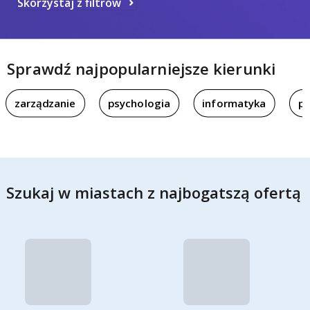
Skorzystaj z filtrów
Sprawdź najpopularniejsze kierunki
zarządzanie
psychologia
informatyka
pi
Szukaj w miastach z najbogatszą ofertą