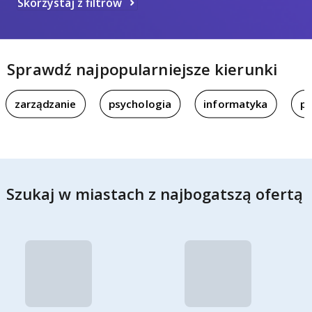
Skorzystaj z filtrów
Sprawdź najpopularniejsze kierunki
zarządzanie
psychologia
informatyka
pi
Szukaj w miastach z najbogatszą ofertą