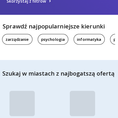
Skorzystaj z filtrów
Sprawdź najpopularniejsze kierunki
zarządzanie
psychologia
informatyka
pi
Szukaj w miastach z najbogatszą ofertą