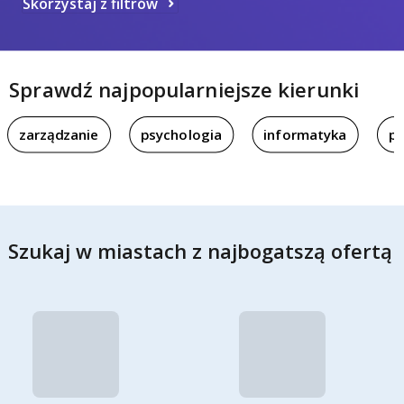
Skorzystaj z filtrów
Sprawdź najpopularniejsze kierunki
zarządzanie
psychologia
informatyka
pi
Szukaj w miastach z najbogatszą ofertą