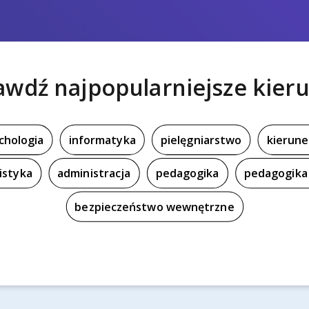
awdź najpopularniejsze kieru
chologia
informatyka
pielęgniarstwo
kierune
istyka
administracja
pedagogika
pedagogika 
bezpieczeństwo wewnętrzne