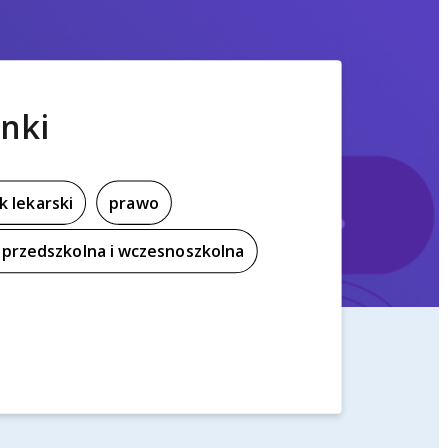
nki
k lekarski
prawo
przedszkolna i wczesnoszkolna