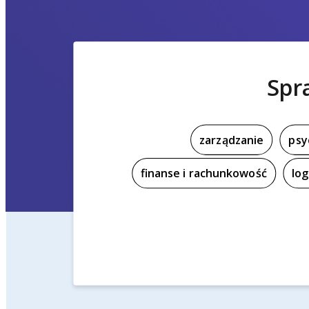
Spr
zarządzanie
psy
finanse i rachunkowość
log