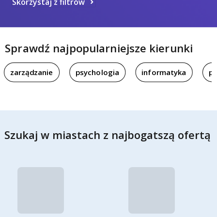
Skorzystaj z filtrów
Sprawdź najpopularniejsze kierunki
zarządzanie
psychologia
informatyka
pi
Szukaj w miastach z najbogatszą ofertą