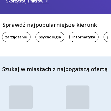
Skorzystaj z filtrów
Sprawdź najpopularniejsze kierunki
zarządzanie
psychologia
informatyka
pi
Szukaj w miastach z najbogatszą ofertą