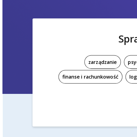
Spr
zarządzanie
psy
finanse i rachunkowość
log