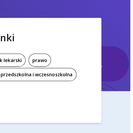
nki
k lekarski
prawo
przedszkolna i wczesnoszkolna