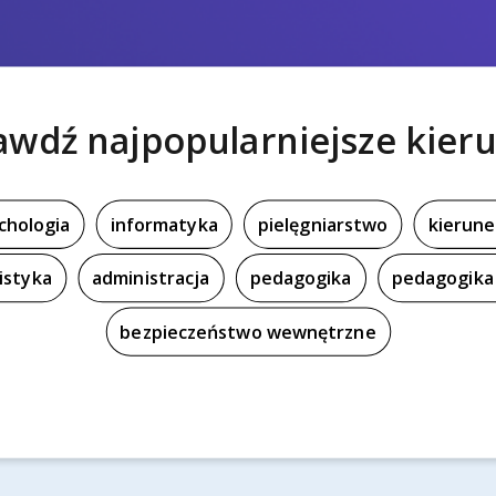
awdź najpopularniejsze kieru
chologia
informatyka
pielęgniarstwo
kierune
istyka
administracja
pedagogika
pedagogika 
bezpieczeństwo wewnętrzne