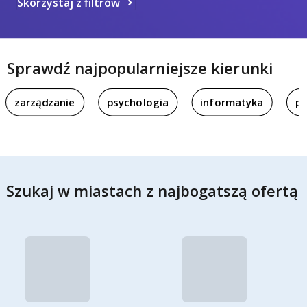
Skorzystaj z filtrów
Sprawdź najpopularniejsze kierunki
zarządzanie
psychologia
informatyka
pi
Szukaj w miastach z najbogatszą ofertą