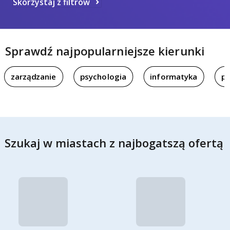
Skorzystaj z filtrów
Sprawdź najpopularniejsze kierunki
zarządzanie
psychologia
informatyka
pi
Szukaj w miastach z najbogatszą ofertą