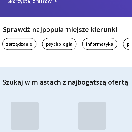
Skorzystaj z filtrów
Sprawdź najpopularniejsze kierunki
zarządzanie
psychologia
informatyka
pi
Szukaj w miastach z najbogatszą ofertą