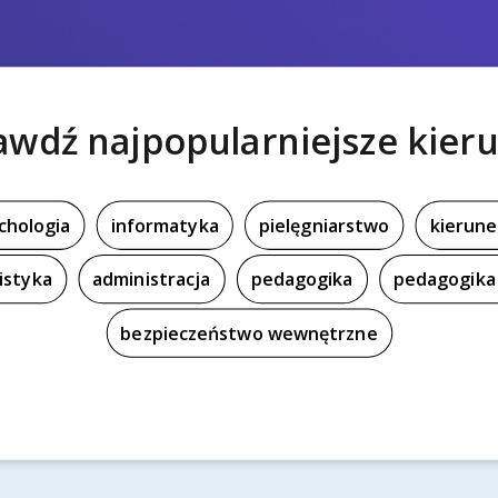
awdź najpopularniejsze kieru
chologia
informatyka
pielęgniarstwo
kierune
istyka
administracja
pedagogika
pedagogika 
bezpieczeństwo wewnętrzne