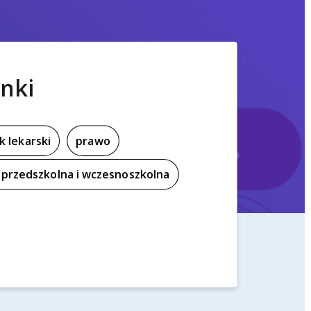
nki
k lekarski
prawo
przedszkolna i wczesnoszkolna