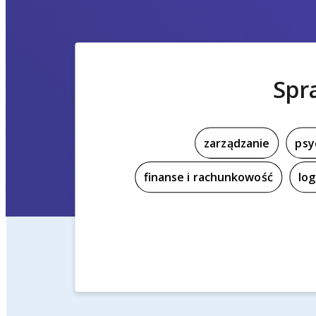
Spr
zarządzanie
psy
finanse i rachunkowość
log