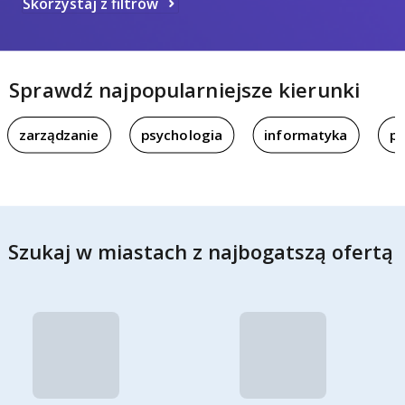
Skorzystaj z filtrów
Sprawdź najpopularniejsze kierunki
zarządzanie
psychologia
informatyka
pi
Szukaj w miastach z najbogatszą ofertą