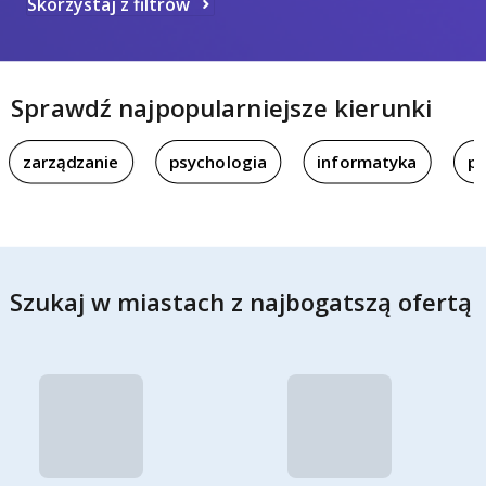
Skorzystaj z filtrów
Sprawdź najpopularniejsze kierunki
zarządzanie
psychologia
informatyka
pi
Szukaj w miastach z najbogatszą ofertą