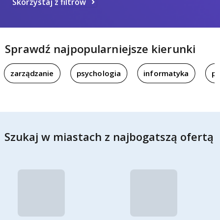
Skorzystaj z filtrów
Sprawdź najpopularniejsze kierunki
zarządzanie
psychologia
informatyka
pi
Szukaj w miastach z najbogatszą ofertą