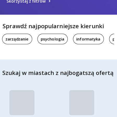
Skorzystaj z filtrów
Sprawdź najpopularniejsze kierunki
zarządzanie
psychologia
informatyka
pi
Szukaj w miastach z najbogatszą ofertą