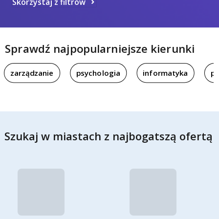
Skorzystaj z filtrów
Sprawdź najpopularniejsze kierunki
zarządzanie
psychologia
informatyka
pi
Szukaj w miastach z najbogatszą ofertą