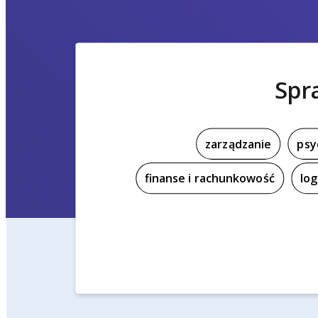
Spr
zarządzanie
psy
finanse i rachunkowość
log