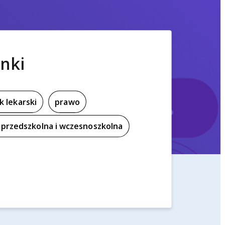
nki
k lekarski
prawo
przedszkolna i wczesnoszkolna