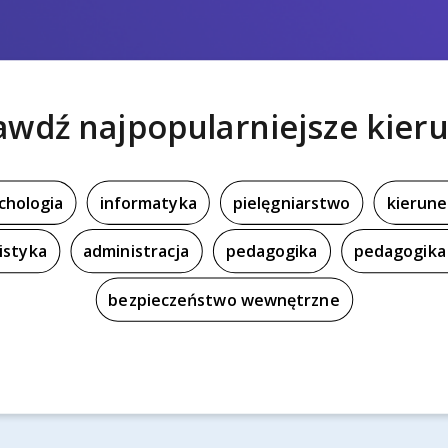
awdź najpopularniejsze kieru
chologia
informatyka
pielęgniarstwo
kierune
istyka
administracja
pedagogika
pedagogika 
bezpieczeństwo wewnętrzne