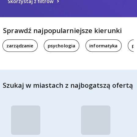
Skorzystaj z filtrów
Sprawdź najpopularniejsze kierunki
zarządzanie
psychologia
informatyka
pi
Szukaj w miastach z najbogatszą ofertą